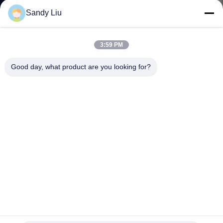
Sandy Liu
KONTAKT
3:59 PM
REFERENZEN
Good day, what product are you looking for?
SITEMAP
PRIVACY
POLICY
380-V-Vektor-Frequenzumrichter-Steuerfrequenz-
Variablenantrieb