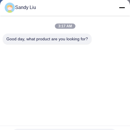
Sandy Liu
KONTAKT
3:17 AM
REFERENZEN
Good day, what product are you looking for?
SITEMAP
PRIVACY
POLICY
145kW Induktionsheizmaschine mit Frequenz von 2,5-35KHz
und CE ISO-Zertifizierung