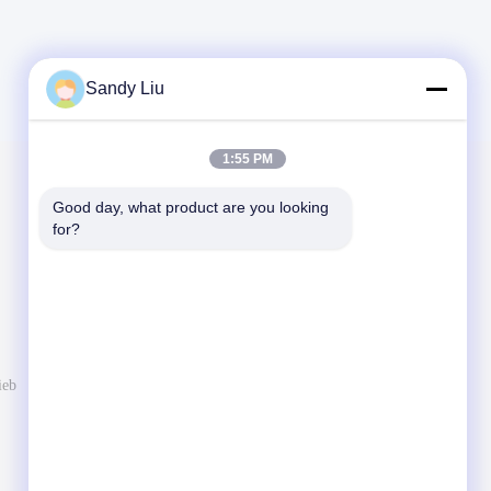
Sandy Liu
1:55 PM
Verschicken Sie uns
Good day, what product are you looking 
for?
Informieren Sie uns Ihre Anforderung. Wir
schließen beste Produkte mit Ihnen an.
ieb
Senden Sie Mitteilung