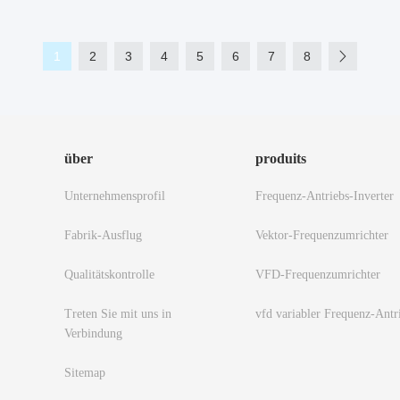
1
2
3
4
5
6
7
8
über
produits
Unternehmensprofil
Frequenz-Antriebs-Inverter
Fabrik-Ausflug
Vektor-Frequenzumrichter
Qualitätskontrolle
VFD-Frequenzumrichter
Treten Sie mit uns in
vfd variabler Frequenz-Antr
Verbindung
Sitemap