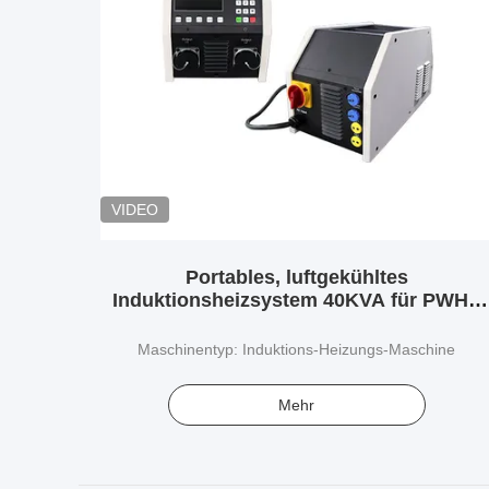
VIDEO
Portables, luftgekühltes
Induktionsheizsystem 40KVA für PWHT
und Schweißbelastung vor Ort
Maschinentyp: Induktions-Heizungs-Maschine
Mehr