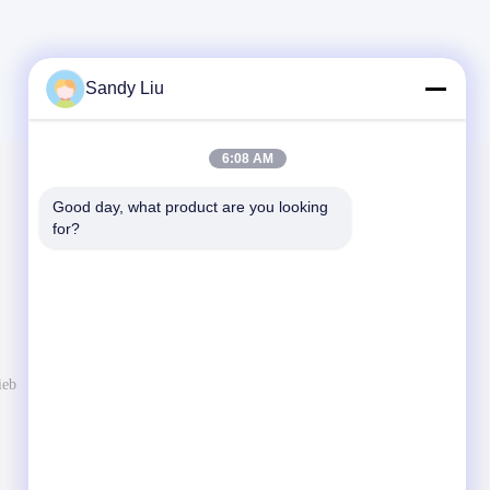
Sandy Liu
6:08 AM
Verschicken Sie uns
Good day, what product are you looking 
for?
Informieren Sie uns Ihre Anforderung. Wir
schließen beste Produkte mit Ihnen an.
ieb
Senden Sie Mitteilung