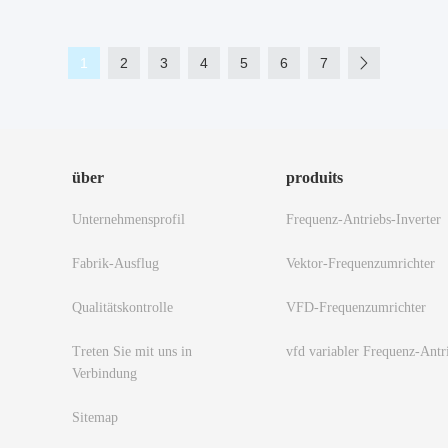
1
2
3
4
5
6
7
über
produits
Unternehmensprofil
Frequenz-Antriebs-Inverter
Fabrik-Ausflug
Vektor-Frequenzumrichter
Qualitätskontrolle
VFD-Frequenzumrichter
Treten Sie mit uns in
vfd variabler Frequenz-Antr
Verbindung
Sitemap