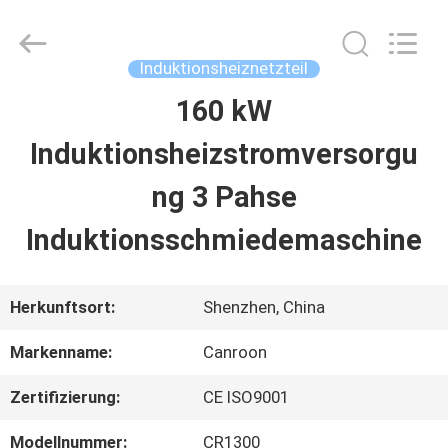
Shenzhen
Canroon
Electrical
Appliances
Induktionsheiznetzteil
Co.,
Ltd..
160 kW
STARTSEITE
All
Rights
Reserved.
Induktionsheizstromversorgu
PRODUKTE
ng 3 Pahse
Induktionsschmiedemaschine
ÜBER
UNS
Herkunftsort:
Shenzhen, China
Markenname:
Canroon
FABRIK
Zertifizierung:
CE ISO9001
TOUR
Modellnummer:
CR1300