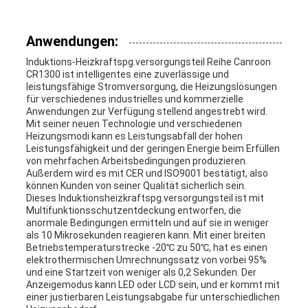
Anwendungen:
Induktions-Heizkraftspg.versorgungsteil Reihe
Canroon
CR1300
ist
intelligentes
eine zuverlässige und
leistungsfähige Stromversorgung, die Heizungslösungen
für verschiedenes industrielles und kommerzielle
Anwendungen zur Verfügung stellend angestrebt wird.
Mit seiner neuen Technologie und verschiedenen
Heizungsmodi kann es Leistungsabfall der hohen
Leistungsfähigkeit und der geringen Energie beim Erfüllen
von mehrfachen Arbeitsbedingungen produzieren.
Außerdem wird es mit CER und ISO9001 bestätigt, also
können Kunden von seiner Qualität sicherlich sein.
Dieses Induktionsheizkraftspg.versorgungsteil ist mit
Multifunktionsschutzentdeckung entworfen, die
anormale Bedingungen ermitteln und auf sie in weniger
als 10 Mikrosekunden reagieren kann. Mit einer breiten
Betriebstemperaturstrecke -20℃ zu 50℃, hat es einen
elektrothermischen Umrechnungssatz von vorbei 95%
und eine Startzeit von weniger als 0,2 Sekunden. Der
Anzeigemodus kann LED oder LCD sein, und er kommt mit
einer justierbaren Leistungsabgabe für unterschiedlichen