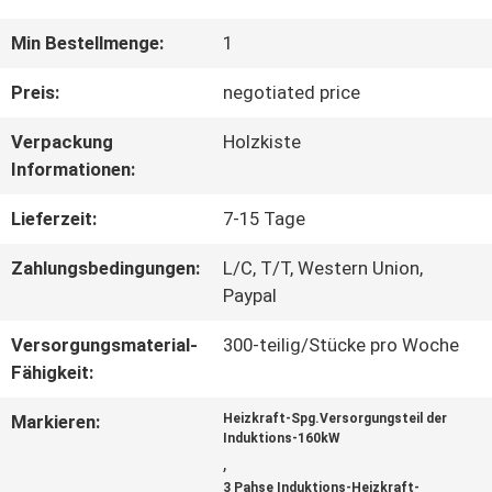
QUALITÄTSKONTROLLE
Min Bestellmenge:
1
Preis:
negotiated price
KONTAKT
Verpackung
Holzkiste
Informationen:
REFERENZEN
Lieferzeit:
7-15 Tage
Zahlungsbedingungen:
L/C, T/T, Western Union,
SITEMAP
Paypal
Versorgungsmaterial-
300-teilig/Stücke pro Woche
PRIVACY
Fähigkeit:
POLICY
Markieren:
Heizkraft-Spg.Versorgungsteil der
Induktions-160kW
,
3 Pahse Induktions-Heizkraft-