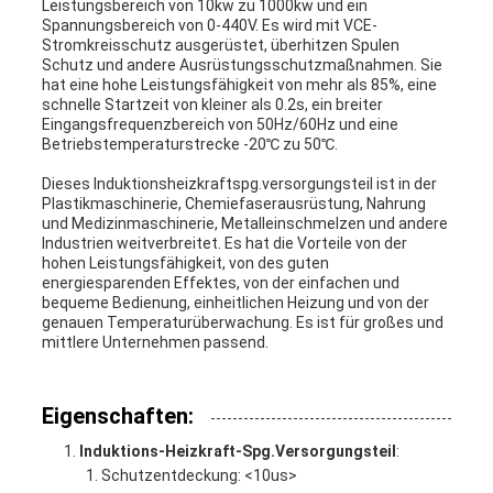
Leistungsbereich von 10kw zu 1000kw und ein
Spannungsbereich von 0-440V. Es wird mit VCE-
Stromkreisschutz ausgerüstet, überhitzen Spulen
Schutz und andere Ausrüstungsschutzmaßnahmen. Sie
hat eine hohe Leistungsfähigkeit von mehr als 85%, eine
schnelle Startzeit von kleiner als 0.2s, ein breiter
Eingangsfrequenzbereich von 50Hz/60Hz und eine
Betriebstemperaturstrecke -20℃ zu 50℃.
Dieses Induktionsheizkraftspg.versorgungsteil ist in der
Plastikmaschinerie, Chemiefaserausrüstung, Nahrung
und Medizinmaschinerie, Metalleinschmelzen und andere
Industrien weitverbreitet. Es hat die Vorteile von der
hohen Leistungsfähigkeit, von des guten
energiesparenden Effektes, von der einfachen und
bequeme Bedienung, einheitlichen Heizung und von der
genauen Temperaturüberwachung. Es ist für großes und
mittlere Unternehmen passend.
Eigenschaften:
Induktions-Heizkraft-Spg.Versorgungsteil
:
Schutzentdeckung: <10us>