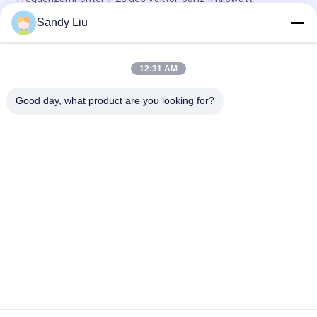
Frequenzumrichter für industriellen Gebrauch
Sandy Liu
Stabilität der Vektor-kontrollierte Frequenz-Antriebs-Inverter-
Schalldämpfungs-niedrigen Geschwindigkeit
12:31 AM
ISO-Vektor-Frequenzumrichter, 1-phasiger
Good day, what product are you looking for?
Permanentmagnet-Synchronmotor
Beliebte Kategorien
Alle
Frequenz-Antriebs-
Vektor-
Inverter
Frequenzumrichter
VFD-
Vfd Variabler 
Frequenzumrichter
Frequenz-Antrieb
Variabler 
Solarpumpeninverter
Frequenzwandler