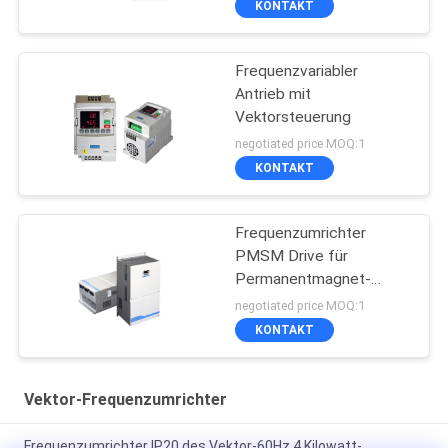
KONTAKT
Frequenzvariabler
Antrieb mit
Vektorsteuerung
negotiated price MOQ:1
KONTAKT
Frequenzumrichter
PMSM Drive für
Permanentmagnet-
Synchronmotoren
negotiated price MOQ:1
KONTAKT
Vektor-Frequenzumrichter
Frequenzumrichter IP20 des Vektor-60Hz 4 Kilowatt-