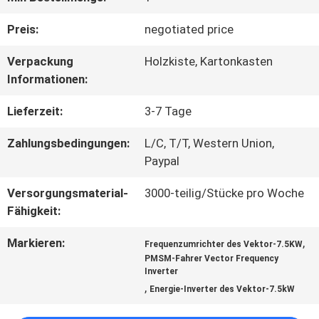
QUALITÄTSKONTROLLE
Preis:
negotiated price
Verpackung
Holzkiste, Kartonkasten
KONTAKT
Informationen:
Lieferzeit:
3-7 Tage
REFERENZEN
Zahlungsbedingungen:
L/C, T/T, Western Union,
Paypal
SITEMAP
Versorgungsmaterial-
3000-teilig/Stücke pro Woche
Fähigkeit:
PRIVACY
Markieren:
,
Frequenzumrichter des Vektor-7.5KW
PMSM-Fahrer Vector Frequency
POLICY
Inverter
,
Energie-Inverter des Vektor-7.5kW