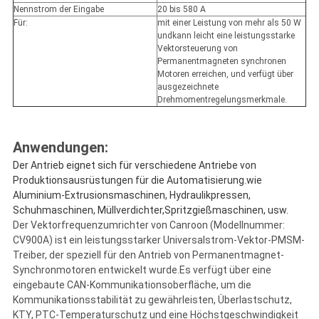
Nennstrom der Eingabe
20 bis 580 A
Für:
mit einer Leistung von mehr als 50 W
undkann leicht eine leistungsstarke
Vektorsteuerung von
Permanentmagneten synchronen
Motoren erreichen, und verfügt über
ausgezeichnete
Drehmomentregelungsmerkmale.
Anwendungen:
Der Antrieb eignet sich für verschiedene Antriebe von
Produktionsausrüstungen für die Automatisierung.wie
Aluminium-Extrusionsmaschinen, Hydraulikpressen,
Schuhmaschinen, Müllverdichter,Spritzgießmaschinen, usw.
Der Vektorfrequenzumrichter von Canroon (Modellnummer:
CV900A) ist ein leistungsstarker Universalstrom-Vektor-PMSM-
Treiber, der speziell für den Antrieb von Permanentmagnet-
Synchronmotoren entwickelt wurde.Es verfügt über eine
eingebaute CAN-Kommunikationsoberfläche, um die
Kommunikationsstabilität zu gewährleisten, Überlastschutz,
KTY, PTC-Temperaturschutz und eine Höchstgeschwindigkeit