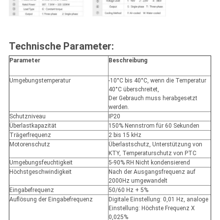
Technische Parameter:
Parameter
Beschreibung
Umgebungstemperatur
-10°C bis 40°C, wenn die Temperatur
40°C überschreitet,
Der Gebrauch muss herabgesetzt
werden.
Schutzniveau
IP20
Überlastkapazität
150% Nennstrom für 60 Sekunden
Trägerfrequenz
2 bis 15 kHz
Motorenschutz
Überlastschutz, Unterstützung von
KTY, Temperaturschutz von PTC
Umgebungsfeuchtigkeit
5-90% RH Nicht kondensierend
Höchstgeschwindigkeit
Nach der Ausgangsfrequenz auf
2000Hz umgewandelt
Eingabefrequenz
50/60 Hz + 5%
Auflösung der Eingabefrequenz
Digitale Einstellung: 0,01 Hz, analoge
Einstellung: Höchste Frequenz X
0,025%