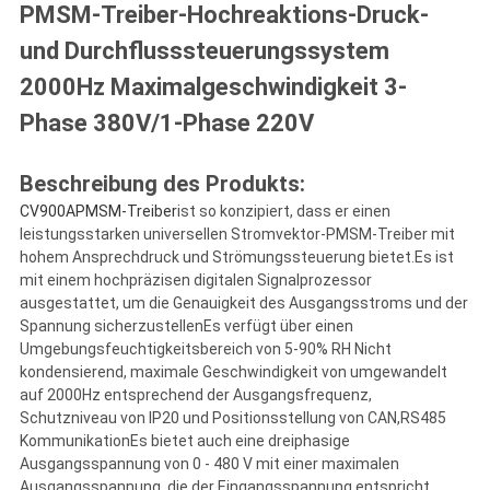
PMSM-Treiber-Hochreaktions-Druck-
und Durchflusssteuerungssystem
2000Hz Maximalgeschwindigkeit 3-
Phase 380V/1-Phase 220V
Beschreibung des Produkts:
CV900A
PMSM-Treiber
ist so konzipiert, dass er einen
leistungsstarken universellen Stromvektor-PMSM-Treiber mit
hohem Ansprechdruck und Strömungssteuerung bietet.Es ist
mit einem hochpräzisen digitalen Signalprozessor
ausgestattet, um die Genauigkeit des Ausgangsstroms und der
Spannung sicherzustellenEs verfügt über einen
Umgebungsfeuchtigkeitsbereich von 5-90% RH Nicht
kondensierend, maximale Geschwindigkeit von umgewandelt
auf 2000Hz entsprechend der Ausgangsfrequenz,
Schutzniveau von IP20 und Positionsstellung von CAN,RS485
KommunikationEs bietet auch eine dreiphasige
Ausgangsspannung von 0 - 480 V mit einer maximalen
Ausgangsspannung, die der Eingangsspannung entspricht.