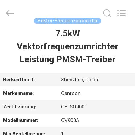
Shenzhen
Canroon
Electrical
Appliances
Vektor-Frequenzumrichter
Co.,
Ltd..
7.5kW
STARTSEITE
All
Rights
Reserved.
Vektorfrequenzumrichter
PRODUKTE
Leistung PMSM-Treiber
ÜBER
Herkunftsort:
Shenzhen, China
UNS
Markenname:
Canroon
Zertifizierung:
CE ISO9001
FABRIK
Modellnummer:
CV900A
TOUR
Min Bestellmenge:
1