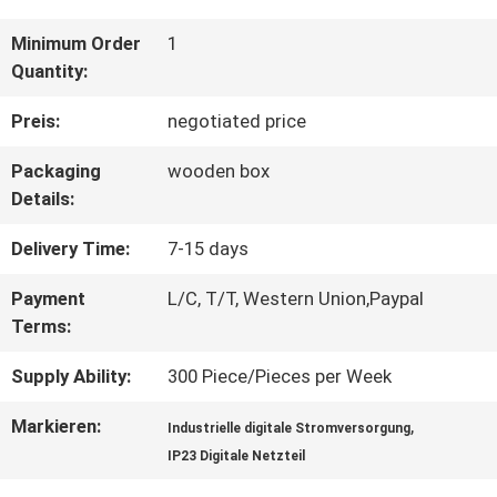
QUALITÄTSKONTROLLE
Minimum Order
1
Quantity:
KONTAKT
Preis:
negotiated price
Packaging
wooden box
REFERENZEN
Details:
Delivery Time:
7-15 days
SITEMAP
Payment
L/C, T/T, Western Union,Paypal
Terms:
PRIVACY
Supply Ability:
300 Piece/Pieces per Week
POLICY
Markieren:
,
Industrielle digitale Stromversorgung
IP23 Digitale Netzteil