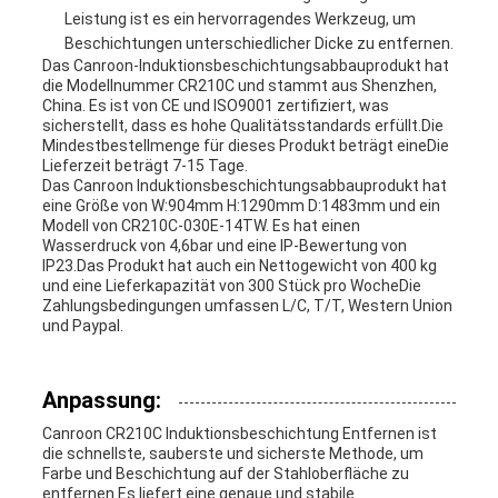
Leistung ist es ein hervorragendes Werkzeug, um
Beschichtungen unterschiedlicher Dicke zu entfernen.
Das Canroon-Induktionsbeschichtungsabbauprodukt hat
die Modellnummer CR210C und stammt aus Shenzhen,
China. Es ist von CE und ISO9001 zertifiziert, was
sicherstellt, dass es hohe Qualitätsstandards erfüllt.Die
Mindestbestellmenge für dieses Produkt beträgt eineDie
Lieferzeit beträgt 7-15 Tage.
Das Canroon Induktionsbeschichtungsabbauprodukt hat
eine Größe von W:904mm H:1290mm D:1483mm und ein
Modell von CR210C-030E-14TW. Es hat einen
Wasserdruck von 4,6bar und eine IP-Bewertung von
IP23.Das Produkt hat auch ein Nettogewicht von 400 kg
und eine Lieferkapazität von 300 Stück pro WocheDie
Zahlungsbedingungen umfassen L/C, T/T, Western Union
und Paypal.
Anpassung:
Canroon CR210C Induktionsbeschichtung Entfernen ist
die schnellste, sauberste und sicherste Methode, um
Farbe und Beschichtung auf der Stahloberfläche zu
entfernen.Es liefert eine genaue und stabile