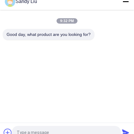
Sandy Liu
Heizungs-schneller und effektiver beschichtender Abbau der
Induktions-30KVA
9:32 PM
Entfernen von Metallinduktionsbeschichtungen. Glatte
Good day, what product are you looking for?
Oberfläche mit hoher Haltbarkeit
Beliebte Kategorien
Alle
Frequenz-Antriebs-
Vektor-
Inverter
Frequenzumrichter
VFD-
Vfd Variabler 
Frequenzumrichter
Frequenz-Antrieb
Variabler 
Solarpumpeninverter
Frequenzwandler