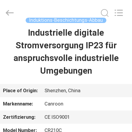
Shenzhen
Canroon
Electrical
Appliances
Induktions-Beschichtungs-Abbau
Co.,
Ltd..
Industrielle digitale
STARTSEITE
All
Rights
Reserved.
Stromversorgung IP23 für
PRODUKTE
anspruchsvolle industrielle
Umgebungen
ÜBER
UNS
Place of Origin:
Shenzhen, China
Markenname:
Canroon
FABRIK
Zertifizierung:
CE ISO9001
TOUR
Model Number:
CR210C