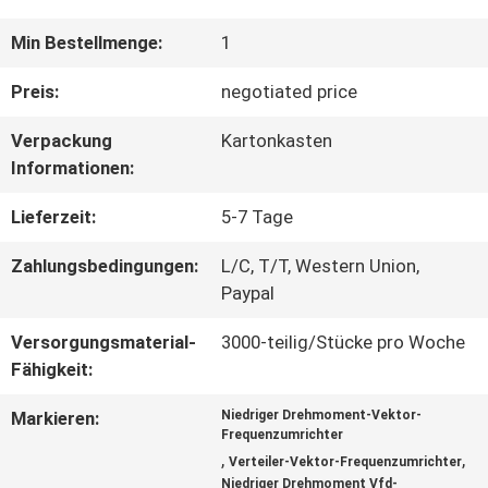
QUALITÄTSKONTROLLE
Min Bestellmenge:
1
Preis:
negotiated price
KONTAKT
Verpackung
Kartonkasten
Informationen:
REFERENZEN
Lieferzeit:
5-7 Tage
Zahlungsbedingungen:
L/C, T/T, Western Union,
SITEMAP
Paypal
Versorgungsmaterial-
3000-teilig/Stücke pro Woche
PRIVACY
Fähigkeit:
POLICY
Markieren:
Niedriger Drehmoment-Vektor-
Frequenzumrichter
,
,
Verteiler-Vektor-Frequenzumrichter
Niedriger Drehmoment Vfd-