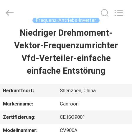
Shenzhen
Canroon
Electrical
Appliances
Frequenz-Antriebs-Inverter
Co.,
Ltd..
Niedriger Drehmoment-
STARTSEITE
All
Rights
Reserved.
Vektor-Frequenzumrichter
PRODUKTE
Vfd-Verteiler-einfache
einfache Entstörung
ÜBER
UNS
Herkunftsort:
Shenzhen, China
Markenname:
Canroon
FABRIK
Zertifizierung:
CE ISO9001
TOUR
Modellnummer:
CV900A