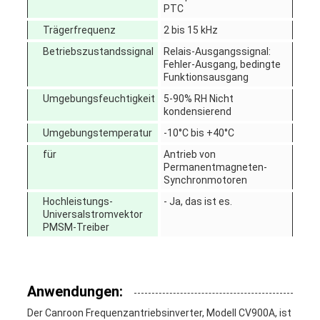
PTC
Trägerfrequenz
2 bis 15 kHz
Betriebszustandssignal
Relais-Ausgangssignal:
Fehler-Ausgang, bedingte
Funktionsausgang
Umgebungsfeuchtigkeit
5-90% RH Nicht
kondensierend
Umgebungstemperatur
-10°C bis +40°C
für
Antrieb von
Permanentmagneten-
Synchronmotoren
Hochleistungs-
- Ja, das ist es.
Universalstromvektor
PMSM-Treiber
Anwendungen:
Der Canroon Frequenzantriebsinverter, Modell CV900A, ist