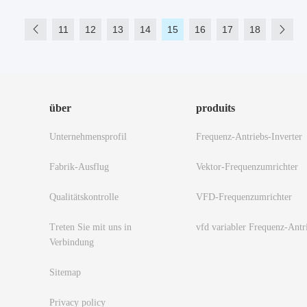
11
12
13
14
15
16
17
18
über
produits
Unternehmensprofil
Frequenz-Antriebs-Inverter
Fabrik-Ausflug
Vektor-Frequenzumrichter
Qualitätskontrolle
VFD-Frequenzumrichter
Treten Sie mit uns in
vfd variabler Frequenz-Antr
Verbindung
Sitemap
Privacy policy