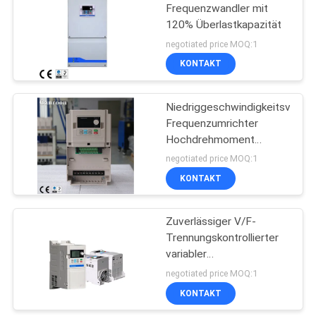
Frequenzwandler mit
120% Überlastkapazität
31
negotiated price MOQ:1
KONTAKT
Induktionsheiznetzteil
Niedriggeschwindigkeitsvariabl
Frequenzumrichter
Hochdrehmoment
Ausgang 0,75-500KW 2-
negotiated price MOQ:1
Kanal-OC und 1-Kanal-
KONTAKT
29
Relee-Ausgang
Zuverlässiger V/F-
Induktionsvorwärmensc
Trennungskontrollierter
variabler
Frequenzwandler für
negotiated price MOQ:1
extreme Umgebungen
KONTAKT