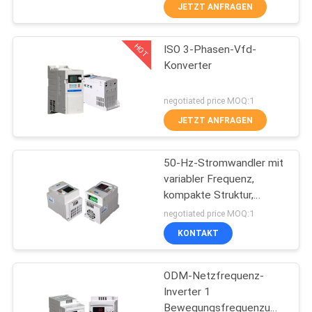
JETZT ANFRAGEN
KONTAKT
HOT
ISO 3-Phasen-Vfd-
37
Konverter
REFERENZEN
VFD-
negotiated price MOQ:1
Frequenzumrichter
SITEMAP
JETZT ANFRAGEN
PRIVACY
50-Hz-Stromwandler mit
variabler Frequenz,
POLICY
kompakte Struktur,
35
Leistung 0,4 kW
negotiated price MOQ:1
vfd variabler
KONTAKT
Frequenz-Antrieb
ODM-Netzfrequenz-
Inverter 1
Bewegungsfrequenzumsetzer