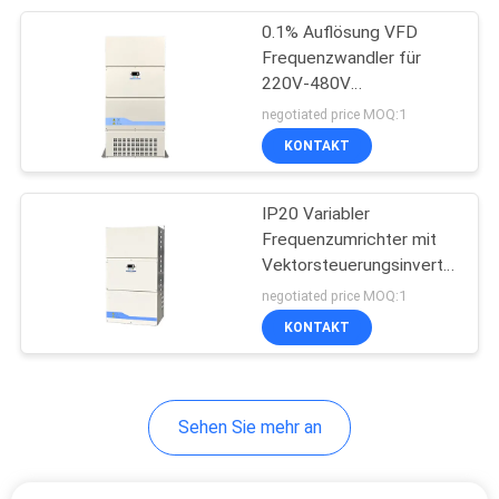
0.1% Auflösung VFD
29
Frequenzwandler für
Induktions-
220V-480V
Eingangsspannungsbereich
negotiated price MOQ:1
Heizungs-Maschine
Analog Eingang
KONTAKT
IP20 Variabler
Frequenzumrichter mit
Vektorsteuerungsinverter
21
für allgemeine Zwecke
negotiated price MOQ:1
Induktions-
KONTAKT
Bronzierenmaschine
Sehen Sie mehr an