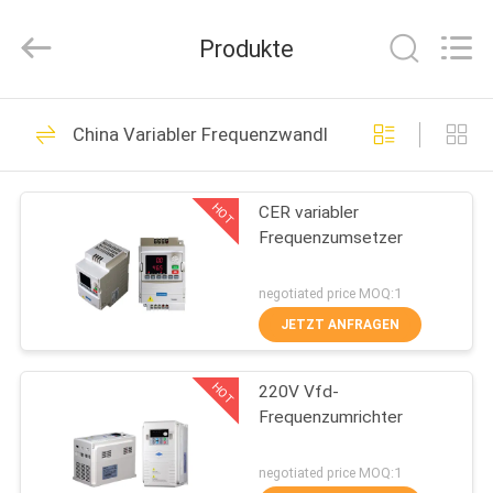
Canroon
Electrical
Appliances
Produkte
Co.,
Ltd..
All
Rights
STARTSEITE
Reserved.
50
China Variabler Frequenzwandler
Frequenz-Antriebs-
PRODUKTE
Inverter
HOT
CER variabler
Frequenzumsetzer
ÜBER
UNS
negotiated price MOQ:1
JETZT ANFRAGEN
31
FABRIK
Vektor-
HOT
220V Vfd-
TOUR
Frequenzumrichter
Frequenzumrichter
QUALITÄTSKONTROLLE
negotiated price MOQ:1