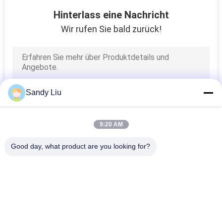
22
Hinterlass eine Nachricht
Induktions-
Wir rufen Sie bald zurück!
Beschichtungs-
Abbau
Sandy Liu
6
9:20 AM
Hybrider
Good day, what product are you looking for?
Solarinverter
Beliebte Kategorien
Alle
Frequenz-Antriebs-
Vektor-
Inverter
Frequenzumrichter