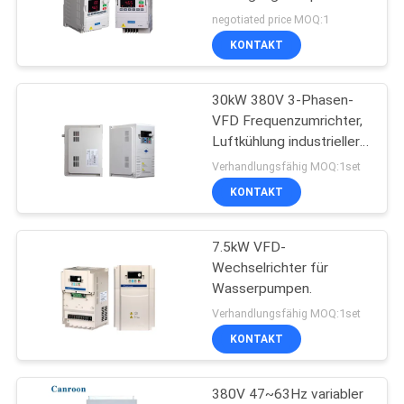
der Phasen-50Hz
negotiated price MOQ:1
KONTAKT
23
Variabler
30kW 380V 3-Phasen-
VFD Frequenzumrichter,
Frequenzwandler
Luftkühlung industrieller
AC-Motor-Drehzahlregler
Verhandlungsfähig MOQ:1set
für Pumpe, Lüfter, CNC
KONTAKT
7.5kW VFD-
18
Wechselrichter für
Wasserpumpen.
Solarpumpeninverter
Verhandlungsfähig MOQ:1set
KONTAKT
380V 47~63Hz variabler