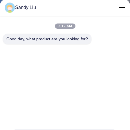
Sandy Liu
KONTAKT
2:12 AM
REFERENZEN
Good day, what product are you looking for?
SITEMAP
PRIVACY
POLICY
Induktionsvorwärmschweißen bei 50-60Hz Eingangsfrequenz
und 2,2-300uH Induktionsbereich