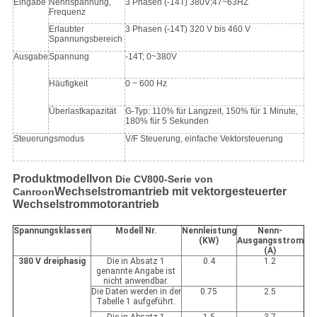
Eingabe
Nennspannung,
3 Phasen (-14T) 380V;47~63HZ
Frequenz
Erlaubter
3 Phasen (-14T) 320 V bis 460 V
Spannungsbereich
Ausgabe
Spannung
-14T; 0~380V
Häufigkeit
0 ~ 600 Hz
Überlastkapazität
G-Typ: 110% für Langzeit, 150% für 1 Minute,
180% für 5 Sekunden
Steuerungsmodus
V/F Steuerung, einfache Vektorsteuerung
Produktmodell
von
Die CV800-Serie von
Wechselstromantrieb mit vektorgesteuerter
Canroon
Wechselstrommotorantrieb
Spannungsklassen
Modell Nr.
Nennleistung
Nenn-
(KW)
Ausgangsstrom
(A)
380 V dreiphasig
Die in Absatz 1
0.4
1.2
genannte Angabe ist
nicht anwendbar.
Die Daten werden in der
0.75
2.5
Tabelle 1 aufgeführt.