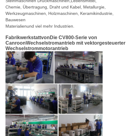
Steinmaschinen
Druckmaschinen,
Lebensmittel,
Chemie, Übertragung, Draht und Kabel, Metallurgie,
Werkzeugmaschinen, Holzmaschinen,
Keramikindustrie,
Bauwesen
Materialien
und viel mehr Industrien.
Fabrikwerkstatt
von
Die CV800-Serie von
Canroon
Wechselstromantrieb mit vektorgesteuerter
Wechselstrommotorantrieb