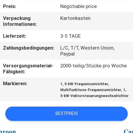
Preis:
Negotiable price
KONTAKT
Verpackung
Kartonkasten
Informationen:
REFERENZEN
Lieferzeit:
3-5 TAGE
Zahlungsbedingungen:
L/C, T/T, Western Union,
SITEMAP
Paypal
Versorgungsmaterial-
2000-teilig/Stücke pro Woche
PRIVACY
Fähigkeit:
POLICY
Markieren:
,
,
1
5-kW-Frequenzumrichter
,
,
Multifunktions-Frequenzumrichter
1
5-kW-Vektorsteuerungswechselrichter
BESTPREIS