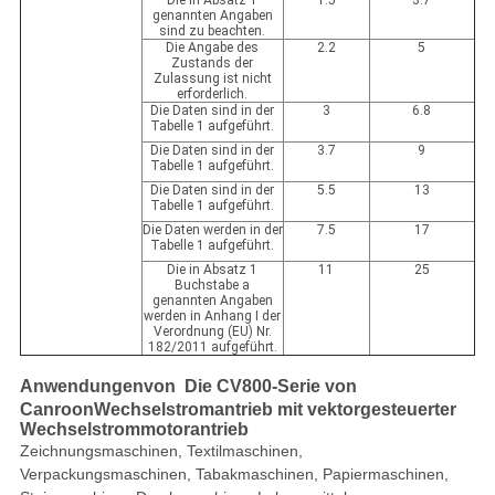
Die in Absatz 1
1.5
3.7
genannten Angaben
sind zu beachten.
Die Angabe des
2.2
5
Zustands der
Zulassung ist nicht
erforderlich.
Die Daten sind in der
3
6.8
Tabelle 1 aufgeführt.
Die Daten sind in der
3.7
9
Tabelle 1 aufgeführt.
Die Daten sind in der
5.5
13
Tabelle 1 aufgeführt.
Die Daten werden in der
7.5
17
Tabelle 1 aufgeführt.
Die in Absatz 1
11
25
Buchstabe a
genannten Angaben
werden in Anhang I der
Verordnung (EU) Nr.
182/2011 aufgeführt.
Anwendungen
von
Die CV800-Serie von
Canroon
Wechselstromantrieb mit vektorgesteuerter
Wechselstrommotorantrieb
Zeichnungsmaschinen, Textilmaschinen,
Verpackungsmaschinen, Tabakmaschinen, Papiermaschinen,