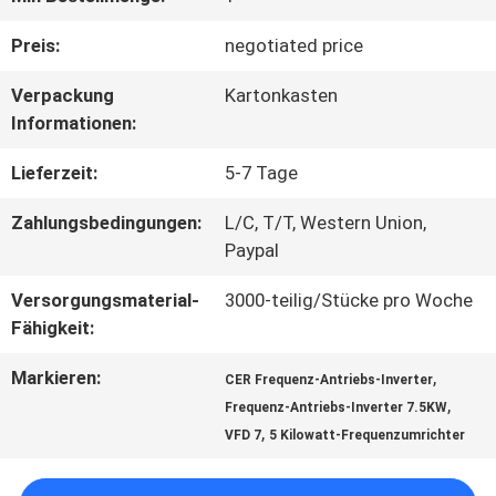
QUALITÄTSKONTROLLE
Preis:
negotiated price
Verpackung
Kartonkasten
KONTAKT
Informationen:
Lieferzeit:
5-7 Tage
REFERENZEN
Zahlungsbedingungen:
L/C, T/T, Western Union,
Paypal
SITEMAP
Versorgungsmaterial-
3000-teilig/Stücke pro Woche
Fähigkeit:
PRIVACY
Markieren:
,
CER Frequenz-Antriebs-Inverter
,
POLICY
Frequenz-Antriebs-Inverter 7.5KW
,
VFD 7
5 Kilowatt-Frequenzumrichter