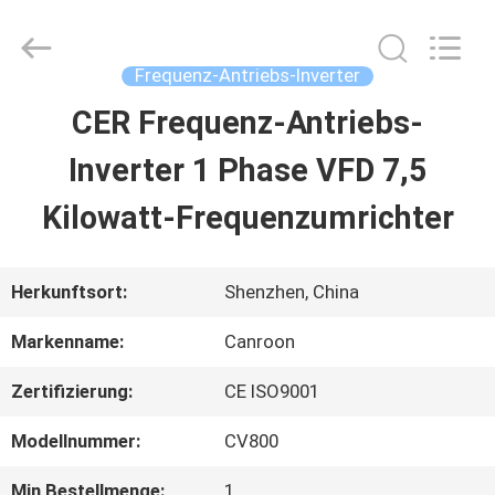
Shenzhen
Canroon
Electrical
Appliances
Frequenz-Antriebs-Inverter
Co.,
Ltd..
CER Frequenz-Antriebs-
STARTSEITE
All
Rights
Reserved.
Inverter 1 Phase VFD 7,5
PRODUKTE
Kilowatt-Frequenzumrichter
ÜBER
Herkunftsort:
Shenzhen, China
UNS
Markenname:
Canroon
Zertifizierung:
CE ISO9001
FABRIK
Modellnummer:
CV800
TOUR
Min Bestellmenge:
1