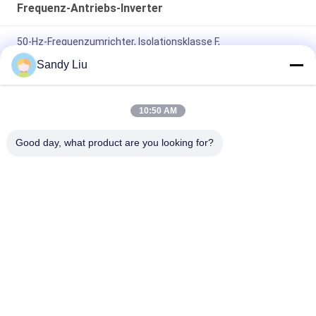
Frequenz-Antriebs-Inverter
50-Hz-Frequenzumrichter, Isolationsklasse F,
Frequenzumrichter mit variabler Frequenz
Sandy Liu
AC-Frequenzumrichter mit PMSM-Antrieb, 150 % Nennstrom,
Überlastschutz IP20
10:50 AM
60-Hz-Frequenzumrichter-Überlastschutz CV900A PMSM-
Good day, what product are you looking for?
Wechselrichter
Beliebte Kategorien
Alle
Frequenz-Antriebs-
Vektor-
Inverter
Frequenzumrichter
VFD-
Vfd Variabler 
Frequenzumrichter
Frequenz-Antrieb