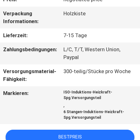
QUALITÄTSKONTROLLE
Verpackung
Holzkiste
Informationen:
KONTAKT
Lieferzeit:
7-15 Tage
Zahlungsbedingungen:
L/C, T/T, Western Union,
REFERENZEN
Paypal
Versorgungsmaterial-
300-teilig/Stücke pro Woche
SITEMAP
Fähigkeit:
Markieren:
ISO-Induktions-Heizkraft-
Spg.Versorgungsteil
PRIVACY
,
6 Stangen-Induktions-Heizkraft-
POLICY
Spg.Versorgungsteil
BESTPREIS