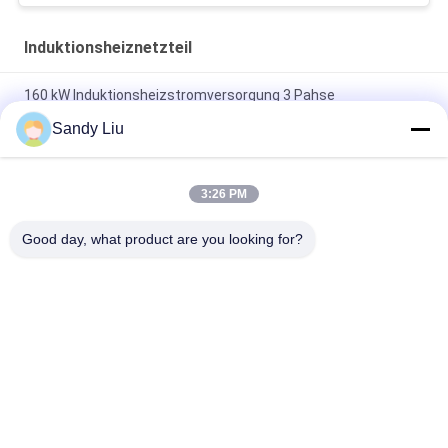
Induktionsheiznetzteil
160 kW Induktionsheizstromversorgung 3 Pahse
Induktionsschmiedemaschine
Sandy Liu
3 Induktions-Stromversorgungs-Spulen der Phasen-400V
überhitzen Schutz
3:26 PM
Überhitzungsschutz-Induktionsheiznetzteil mit
Good day, what product are you looking for?
Überlastspulen
Beliebte Kategorien
Alle
Frequenz-Antriebs-
Vektor-
Inverter
Frequenzumrichter
VFD-
Vfd Variabler 