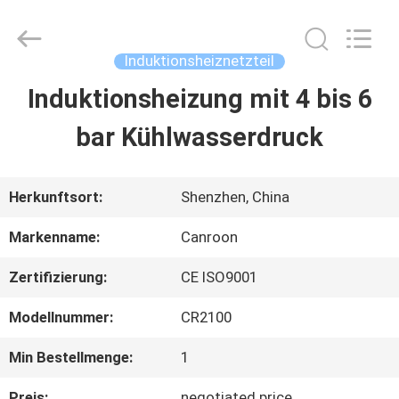
Shenzhen
Canroon
Electrical
Appliances
Induktionsheiznetzteil
Co.,
Ltd..
Induktionsheizung mit 4 bis 6
STARTSEITE
All
Rights
Reserved.
bar Kühlwasserdruck
PRODUKTE
Herkunftsort:
Shenzhen, China
ÜBER
Markenname:
Canroon
UNS
Zertifizierung:
CE ISO9001
Modellnummer:
CR2100
FABRIK
Min Bestellmenge:
1
TOUR
Preis:
negotiated price