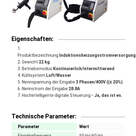
Eigenschaften:
Produktbezeichnung:
Induktionsheizungsstromversorgung
Gewicht:
22 kg
Betriebsmodus:
Kontinuierlich/intermittierend
Kühlsystem:
Luft/Wasser
Nennspannung der Eingabe:
3 Phasen/400V ((± 20%)
Nennstrom der Eingabe:
28.8A
Hochintelligente digitale Steuerung:
- Ja, das ist es.
Technische Parameter:
Parameter
Wert
Eingabefrequenz
50 Hz/60 Hz