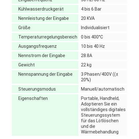
Kühlwasserdruckgerät
4 bis 6 Bar
Nennleistung der Eingabe
20 KVA
Größe
Individualisiert
Temperaturregelungsbereich
0 bis 400°C
Ausgangsfrequenz
10 bis 40 Hz
Nennstrom der Eingabe
28.8A
Gewicht
22 kg
Nennspannung der Eingabe
3 Phasen/400V ((±
20%)
Steuerungsmodus
Manuell/automatisch
Eigenschaften
Portable, Handheld,
Adoptieren Sie ein
vollständiges digitales
Steuerungssystem
für das Lötlöschen
und die
Wärmebehandlung