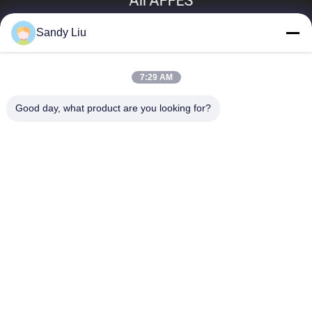
Ali AFFES
Sandy Liu
7:29 AM
Good day, what product are you looking for?
Beliebte Kategorien
Alle
Frequenz-Antriebs-
Vektor-
Inverter
Frequenzumrichter
VFD-
Vfd Variabler 
Frequenzumrichter
Frequenz-Antrieb
Variabler 
Solarpumpeninverter
Frequenzwandler
Induktionsheiznetzteil
Induktionsvorwärmenschw