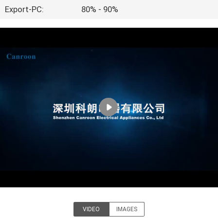
Export-PC:
80% - 90%
KONTAKT
REFERENZEN
SITEMAP
PRIVACY
POLICY
VIDEO
IMAGES