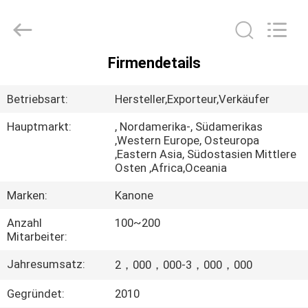
Canroon
Electrical
Appliances
Co.,
Ltd..
All
Firmendetails
Rights
STARTSEITE
Reserved.
Betriebsart:
Hersteller,Exporteur,Verkäufer
PRODUKTE
Hauptmarkt:
, Nordamerika-, Südamerikas
,Western Europe, Osteuropa
,Eastern Asia, Südostasien Mittlere
ÜBER
Osten ,Africa,Oceania
UNS
Marken:
Kanone
Anzahl
100~200
FABRIK
Mitarbeiter:
TOUR
Jahresumsatz:
2，000，000-3，000，000
QUALITÄTSKONTROLLE
Gegründet:
2010